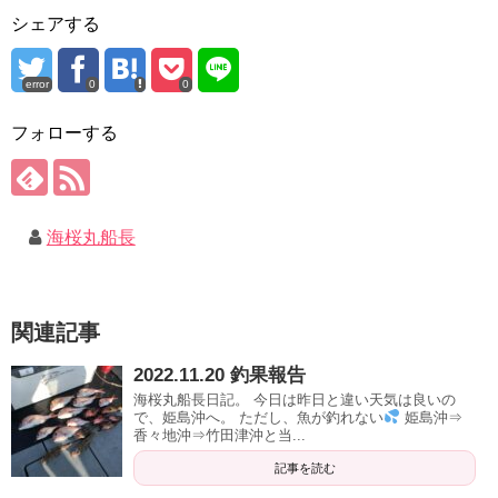
シェアする
error
0
0
フォローする
海桜丸船長
関連記事
2022.11.20 釣果報告
海桜丸船長日記。 今日は昨日と違い天気は良いの
で、姫島沖へ。 ただし、魚が釣れない
姫島沖⇒
香々地沖⇒竹田津沖と当...
記事を読む