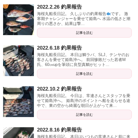
2022.2.26 釣果報告
海桜丸船長日記。 久しぶりの釣果報告
です。 激
寒期チャレンジャーを乗せて姫島へ 水温の低さと潮
周りの悪さか、結果は撃...
記事を読む
2022.6.18 釣果報告
海桜丸船長日記。 本日は鯛ラバ、SLJ、テンヤのお
客さんを乗せて姫島沖へ。 前回惨敗だった若者M
氏、60㎝upを筆頭に良型真鯛がヒット...
記事を読む
2022.10.2 釣果報告
海桜丸船長日記。 今日は、常連さんとスタッフを乗
せて姫島沖へ。 姫島沖のポイントへ船を走らせる途
中で、東の空から綺麗な朝日が上がって来...
記事を読む
2022.8.16 釣果報告
海桜丸船長日記。 本日はいつもの常連さんと前に来