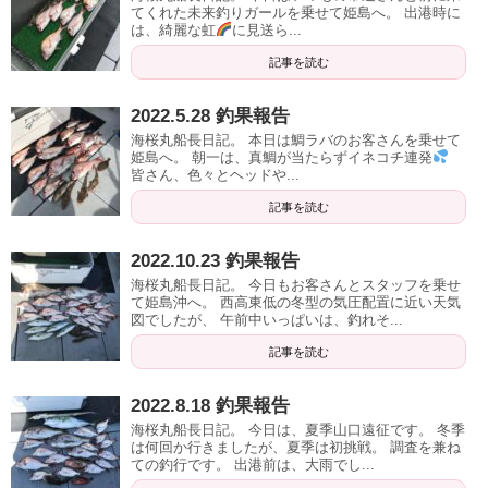
てくれた未来釣りガールを乗せて姫島へ。 出港時に
は、綺麗な虹
に見送ら...
記事を読む
2022.5.28 釣果報告
海桜丸船長日記。 本日は鯛ラバのお客さんを乗せて
姫島へ。 朝一は、真鯛が当たらずイネコチ連発
皆さん、色々とヘッドや...
記事を読む
2022.10.23 釣果報告
海桜丸船長日記。 今日もお客さんとスタッフを乗せ
て姫島沖へ。 西高東低の冬型の気圧配置に近い天気
図でしたが、 午前中いっぱいは、釣れそ...
記事を読む
2022.8.18 釣果報告
海桜丸船長日記。 今日は、夏季山口遠征です。 冬季
は何回か行きましたが、夏季は初挑戦。 調査を兼ね
ての釣行です。 出港前は、大雨でし...