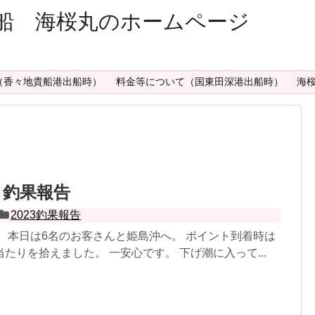
船 海桜丸のホームページ
（香々地貴船港出船時）
料金等について（国東田深港出船時）
海
29 釣果報告
2023釣果報告
 本日は6名のお客さんと姫島沖へ。 ポイント到着時は
たりを拾えました。 一安心です。 下げ潮に入って...