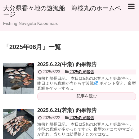
大分県香々地の遊漁船 海桜丸のホームペ
ージ
Fishing Navigeta Kaioumaru
「
2025年06月
」
一覧
2025.6.22(中潮) 釣果報告
2025/6/23
2025釣果報告
海桜丸船長日記。 本日は6名のお客さんと姫島沖へ。
昨日よりも真鯛が当たらず苦戦
ポイント変え、良型
真鯛をゲットする...
記事を読む
2025.6.21(若潮) 釣果報告
2025/6/22
2025釣果報告
海桜丸船長日記。 本日は5名のお客さんと姫島沖へ。
小型の真鯛が多かったですが、良型のアコウやマゴチ
が釣れ、当たりは結構拾えたのではな...