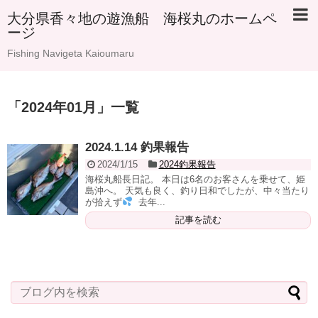
大分県香々地の遊漁船 海桜丸のホームペ
ージ
Fishing Navigeta Kaioumaru
「
2024年01月
」
一覧
2024.1.14 釣果報告
2024/1/15
2024釣果報告
海桜丸船長日記。 本日は6名のお客さんを乗せて、姫
島沖へ。 天気も良く、釣り日和でしたが、中々当たり
が拾えず
去年...
記事を読む