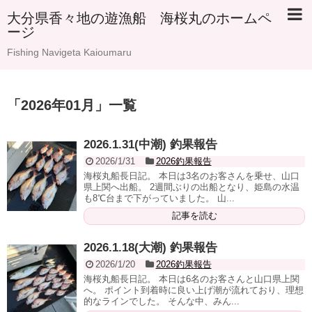
大分県香々地の遊漁船 海桜丸のホームペ
ージ
Fishing Navigeta Kaioumaru
「
2026年01月
」
一覧
2026.1.31(中潮) 釣果報告
2026/1/31
2026釣果報告
海桜丸船長日記。 本日は3名のお客さんを乗せ、山口
県上関へ出船。 2週間ぶりの出船となり、姫島の水温
も8℃台まで下がっていました。 山...
記事を読む
2026.1.18(大潮) 釣果報告
2026/1/20
2026釣果報告
海桜丸船長日記。 本日は6名のお客さんと山口県上関
へ。 ポイント到着時に良い上げ潮が流れており、理想
的なラインでした。 そんな中、みん...