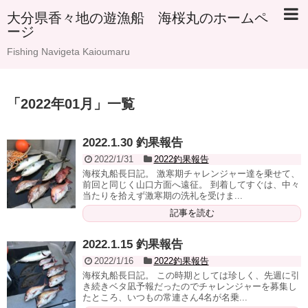
大分県香々地の遊漁船 海桜丸のホームペ
ージ
Fishing Navigeta Kaioumaru
「
2022年01月
」
一覧
2022.1.30 釣果報告
2022/1/31
2022釣果報告
海桜丸船長日記。 激寒期チャレンジャー達を乗せて、
前回と同じく山口方面へ遠征。 到着してすぐは、中々
当たりを拾えず激寒期の洗礼を受けま...
記事を読む
2022.1.15 釣果報告
2022/1/16
2022釣果報告
海桜丸船長日記。 この時期としては珍しく、先週に引
き続きベタ凪予報だったのでチャレンジャーを募集し
たところ、いつもの常連さん4名が名乗...