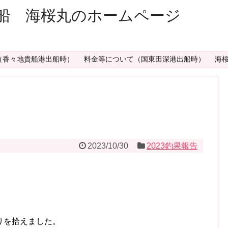
船 海桜丸のホームページ
（香々地貴船港出船時）
料金等について（国東田深港出船時）
海
2023/10/30
2023釣果報告
りを拾えました。