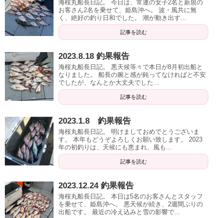
海桜丸船長日記。 今日は、常連の女子2名と新規の
お客さん2名を乗せて、姫島沖へ。 波・風共に無
く、絶好の釣り日和でした。 潮が動き出す...
記事を読む
2023.8.18 釣果報告
海桜丸船長日記。 悪天候等々で本日が8月初出船と
なりました。 船長の腕と感が鈍ってなければと不安
でしたが、なんとか大丈夫でした...
記事を読む
2023.1.8 釣果報告
海桜丸船長日記。 明けましておめでとうございま
す。 本年もどうぞよろしくお願い致します。 2023
年の初釣りは、天候にも恵まれ、風も...
記事を読む
2023.12.24 釣果報告
海桜丸船長日記。 本日は5名のお客さんとスタッフ
を乗せて、姫島沖へ。 悪天候が続き、2週間ぶりの
出船です。 最近の冷え込みと雪の影響で...