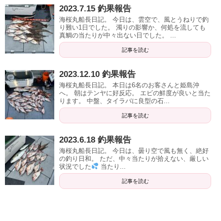
2023.7.15 釣果報告
海桜丸船長日記。 今日は、雲空で、風とうねりで釣
り難い1日でした。 濁りの影響か、何処を流しても
真鯛の当たりが中々出ない日でした。 ...
記事を読む
2023.12.10 釣果報告
海桜丸船長日記。 本日は6名のお客さんと姫島沖
へ。 朝はテンヤに好反応。 エビの鮮度が良いと当た
ります。 中盤、タイラバに良型の石...
記事を読む
2023.6.18 釣果報告
海桜丸船長日記。 今日は、曇り空で風も無く、絶好
の釣り日和。 ただ、中々当たりが拾えない、厳しい
状況でした
当たり...
記事を読む