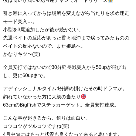
後は食いが浅いのか4連チャンでオートリリース
引き潮に入ってからは場所を変えながら当たりを求め迷走
モード突入…。
小型を3尾追加したが後が続かない。
先週ベイトの反応があった香々地沖まで戻ってみたものの
ベイトの反応ないので、また姫島へ。
かなりキツ〜(笑)
全員安打ではないので30分延長戦突入から50upが飛び出
し、更に60upまで。
アディッショナルタイム4分諦め掛けたその時ドラマが。
釣れていなかった方に大鯛の当たり
63cmのBigFishでステッカーゲット。全員安打達成。
こんな事が起きるから、釣りは面白い。
コツコツがツルコツですね(笑)
4月中旬にはもっと状況も良くなって来ると思います。