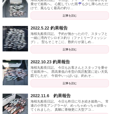
乗せて姫島へ。 心配していた雨
も少し降られただ
けで、風もなく最高の釣り...
記事を読む
2022.5.22 釣果報告
海桜丸船長日記。 予約が無かったので、スタッフと
一緒に湾内でシロギス釣り（ファミリーフィッシン
グ）。 型もそこそこに、数釣りが楽しめ...
記事を読む
2022.10.23 釣果報告
海桜丸船長日記。 今日もお客さんとスタッフを乗せ
て姫島沖へ。 西高東低の冬型の気圧配置に近い天気
図でしたが、 午前中いっぱいは、釣れそ...
記事を読む
2022.11.6 釣果報告
海桜丸船長日記。 今日も昨日に引き続き姫島へ。 常
連の小学生アングラーが、めっちゃめっちゃ頑張っ
てくれました。 真鯛に青物更に大型アコ...