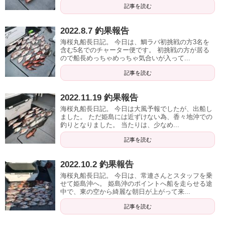
記事を読む
2022.8.7 釣果報告
海桜丸船長日記。 今日は、鯛ラバ初挑戦の方3名を
含む5名でのチャーター便です。 初挑戦の方が居る
ので船長めっちゃめっちゃ気合いが入って...
記事を読む
2022.11.19 釣果報告
海桜丸船長日記。 今日は大風予報でしたが、出船し
ました。 ただ姫島には近ずけない為、香々地沖での
釣りとなりました。 当たりは、少なめ...
記事を読む
2022.10.2 釣果報告
海桜丸船長日記。 今日は、常連さんとスタッフを乗
せて姫島沖へ。 姫島沖のポイントへ船を走らせる途
中で、東の空から綺麗な朝日が上がって来...
記事を読む