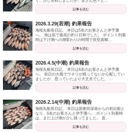
く、少し苦戦しましたが、皆さん色々と...
記事を読む
2026.3.29(若潮) 釣果報告
海桜丸船長日記。 本日は5名のお客さんと伊予灘
へ。 海は凪で最高の釣り日和でした。 ポイント到着
時は下げ潮への潮変わりの時間で良型真鯛...
記事を読む
2026.4.5(中潮) 釣果報告
海桜丸船長日記。 本日は6名のお客さんと伊予灘
へ。 前日の大風でウネリが残ってないか心配してい
ましたが、思っていたより大丈夫でした。 ...
記事を読む
2026.2.14(中潮) 釣果報告
海桜丸船長日記。 本日は国東田深港からの初出船と
なり、6名のお客さんと伊予灘へ。 ポイント到着時
は、まだ上げ潮が少し残ってました。 直...
記事を読む