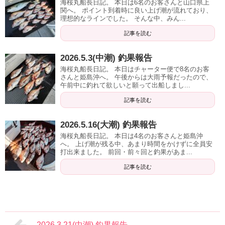
海桜丸船長日記。 本日は6名のお客さんと山口県上
関へ。 ポイント到着時に良い上げ潮が流れており、
理想的なラインでした。 そんな中、みん...
記事を読む
2026.5.3(中潮) 釣果報告
海桜丸船長日記。 本日はチャーター便で8名のお客
さんと姫島沖へ。 午後からは大雨予報だったので、
午前中に釣れて欲しいと願って出船しまし...
記事を読む
2026.5.16(大潮) 釣果報告
海桜丸船長日記。 本日は4名のお客さんと姫島沖
へ。 上げ潮が残る中、あまり時間をかけずに全員安
打出来ました。 前回・前々回と釣果があま...
記事を読む
2026.3.21(中潮) 釣果報告