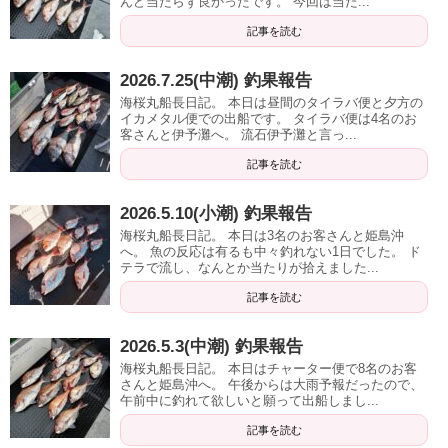
んど当たらず良かったです。 今回は当た...
記事を読む
2026.7.25(中潮) 釣果報告
海桜丸船長日記。 本日は昼間のタイラバ便と夕方の
イカメタル便での出船です。 タイラバ便は4名のお
客さんと伊予灘へ。 流石伊予灘と言っ...
記事を読む
2026.5.10(小潮) 釣果報告
海桜丸船長日記。 本日は3名のお客さんと姫島沖
へ。 魚の反応は有るも中々釣れない1日でした。 ド
テラで流し、なんとか当たりが拾えました...
記事を読む
2026.5.3(中潮) 釣果報告
海桜丸船長日記。 本日はチャーター便で8名のお客
さんと姫島沖へ。 午後からは大雨予報だったので、
午前中に釣れて欲しいと願って出船しまし...
記事を読む