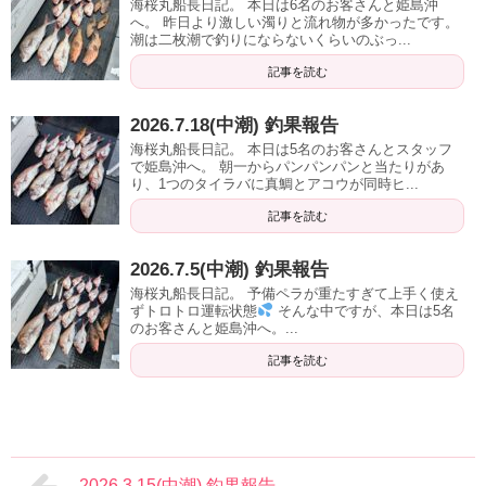
海桜丸船長日記。 本日は6名のお客さんと姫島沖
へ。 昨日より激しい濁りと流れ物が多かったです。
潮は二枚潮で釣りにならないくらいのぶっ...
記事を読む
2026.7.18(中潮) 釣果報告
海桜丸船長日記。 本日は5名のお客さんとスタッフ
で姫島沖へ。 朝一からパンパンパンと当たりがあ
り、1つのタイラバに真鯛とアコウが同時ヒ...
記事を読む
2026.7.5(中潮) 釣果報告
海桜丸船長日記。 予備ペラが重たすぎて上手く使え
ずトロトロ運転状態
そんな中ですが、本日は5名
のお客さんと姫島沖へ。...
記事を読む
2026.3.15(中潮) 釣果報告