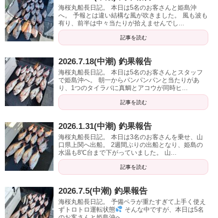
海桜丸船長日記。 本日は5名のお客さんと姫島沖
へ。 予報とは違い結構な風が吹きました。 風も波も
有り、前半は中々当たりが拾えませんでし...
記事を読む
2026.7.18(中潮) 釣果報告
海桜丸船長日記。 本日は5名のお客さんとスタッフ
で姫島沖へ。 朝一からパンパンパンと当たりがあ
り、1つのタイラバに真鯛とアコウが同時ヒ...
記事を読む
2026.1.31(中潮) 釣果報告
海桜丸船長日記。 本日は3名のお客さんを乗せ、山
口県上関へ出船。 2週間ぶりの出船となり、姫島の
水温も8℃台まで下がっていました。 山...
記事を読む
2026.7.5(中潮) 釣果報告
海桜丸船長日記。 予備ペラが重たすぎて上手く使え
ずトロトロ運転状態
そんな中ですが、本日は5名
のお客さんと姫島沖へ。...