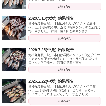
記事を読む
2026.5.16(大潮) 釣果報告
海桜丸船長日記。 本日は4名のお客さんと姫島沖
へ。 上げ潮が残る中、あまり時間をかけずに全員安
打出来ました。 前回・前々回と釣果があま...
記事を読む
2026.7.25(中潮) 釣果報告
海桜丸船長日記。 本日は昼間のタイラバ便と夕方の
イカメタル便での出船です。 タイラバ便は4名のお
客さんと伊予灘へ。 流石伊予灘と言っ...
記事を読む
2026.2.22(中潮) 釣果報告
海桜丸船長日記。 本日は6名のお客さんと伊予灘
へ。 上げ潮が良い感じに流れ、当たりは有るも、
中々喰ってくれませんでした。 予想より波...
記事を読む