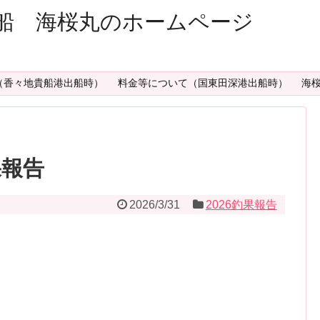
船 海桜丸のホームページ
（香々地貴船港出船時）
料金等について（国東田深港出船時）
海
釣果報告
2026/3/31
2026釣果報告