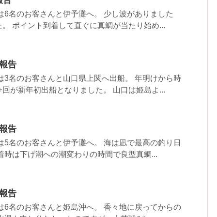
は6名のお客さんと伊予灘へ。 少し波がありました
。 ポイント到着して直ぐに真鯛が当たり始め...
果報告
は3名のお客さんと山口県上関へ出船。 年明けから時
回が新年初出船となりました。 山口は姫島よ...
果報告
は5名のお客さんと伊予灘へ。 海は凪で最高の釣り日
着時は下げ潮への潮変わりの時間で良型真鯛...
果報告
は6名のお客さんと姫島沖へ。 香々地に戻ってからの