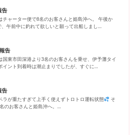
果報告
はチャーター便で8名のお客さんと姫島沖へ。 午後か
、午前中に釣れて欲しいと願って出船しまし...
果報告
は国東市田深港より3名のお客さんを乗せ、伊予灘タイ
ポイント到着時は潮止まりでしたが、すぐに...
果報告
備ペラが重たすぎて上手く使えずトロトロ運転状態
そ
名のお客さんと姫島沖へ。...