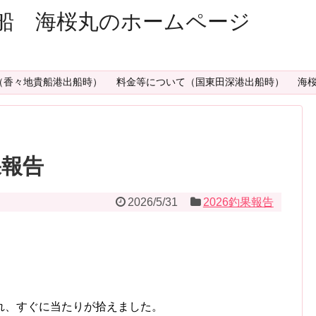
船 海桜丸のホームページ
（香々地貴船港出船時）
料金等について（国東田深港出船時）
海
釣果報告
2026/5/31
2026釣果報告
れ、すぐに当たりが拾えました。