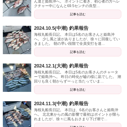
ん達と姫島沖へ。 ポイントに着き、初心者の方へレ
クチャー中になんと69.5センチの良型...
記事を読む
2024.10.5(中潮) 釣果報告
海桜丸船長日記。 本日は5名のお客さんと姫島沖
へ。 少し風と波がありましたが、徐々に回復してい
きました。 朝の早い段階で全員安打を達...
記事を読む
2024.12.1(大潮) 釣果報告
海桜丸船長日記。 本日は5名のお客さんのチャータ
ーで姫島沖へ。 昨日の時化が嘘の様に凪でした。 潮
回りも良く朝からずーっと当たっていま...
記事を読む
2024.11.3(中潮) 釣果報告
海桜丸船長日記。 本日は、6名のお客さんと姫島沖
へ。 北北東からの風の影響で最初はポイントが限ら
れましたが、徐々に風もおさまり下げ潮で...