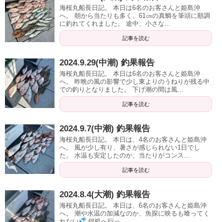
海桜丸船長日記。 本日は6名のお客さんと姫島沖
へ。 朝から当たりも多く、61㎝の真鯛を筆頭に順調
に釣れてくれました。 途中、小さな...
記事を読む
2024.9.29(中潮) 釣果報告
海桜丸船長日記。 本日は6名のお客さんと姫島沖
へ。 昨晩の風の影響で少し東よりのうねりが残る中
での釣りとなりました。 下げ潮の間は風...
記事を読む
2024.9.7(中潮) 釣果報告
海桜丸船長日記。 本日は、4名のお客さんと姫島沖
へ。 風が少し有り、暑さが感じられない1日でし
た。 水温も安定したのか、当たりがコンス...
記事を読む
2024.8.4(大潮) 釣果報告
海桜丸船長日記。 本日は、6名のお客さんと姫島沖
へ。 潮や水温の加減なのか、魚探に映るも喰ってく
れない
何処へ行っ...