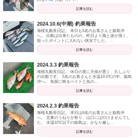
記事を読む
2024.10.6(中潮) 釣果報告
海桜丸船長日記。 本日も5名のお客さんと姫島沖
へ。 出船は出来たものの、昨日より風と波が強く、
狙ったポイントに入れない状況でした。 ...
記事を読む
2024.3.3 釣果報告
海桜丸船長日記。 休日の度に天候が悪く、久しぶり
の出船です。 5名のお客さんと水温10.0℃の中、姫島
沖へ。 魚探に映るベイトと魚の...
記事を読む
2024.2.3 釣果報告
海桜丸船長日記。 本日は6名のお客さんと姫島沖
へ。 北東のうねりが有り、山口には行けませんでし
た。 水温10℃以下の姫島は、かなり厳し...
記事を読む