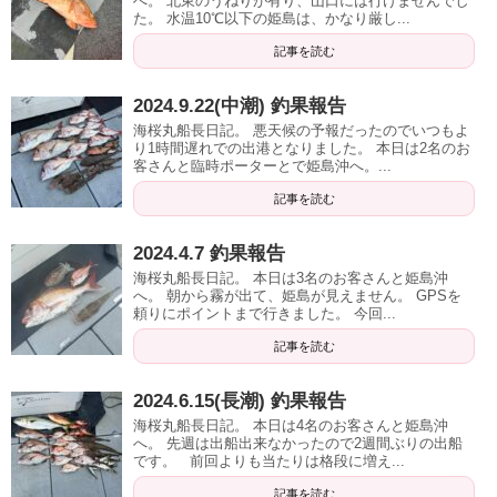
へ。 北東のうねりが有り、山口には行けませんでし
た。 水温10℃以下の姫島は、かなり厳し...
記事を読む
2024.9.22(中潮) 釣果報告
海桜丸船長日記。 悪天候の予報だったのでいつもよ
り1時間遅れでの出港となりました。 本日は2名のお
客さんと臨時ポーターとで姫島沖へ。...
記事を読む
2024.4.7 釣果報告
海桜丸船長日記。 本日は3名のお客さんと姫島沖
へ。 朝から霧が出て、姫島が見えません。 GPSを
頼りにポイントまで行きました。 今回...
記事を読む
2024.6.15(長潮) 釣果報告
海桜丸船長日記。 本日は4名のお客さんと姫島沖
へ。 先週は出船出来なかったので2週間ぶりの出船
です。 前回よりも当たりは格段に増え...
記事を読む