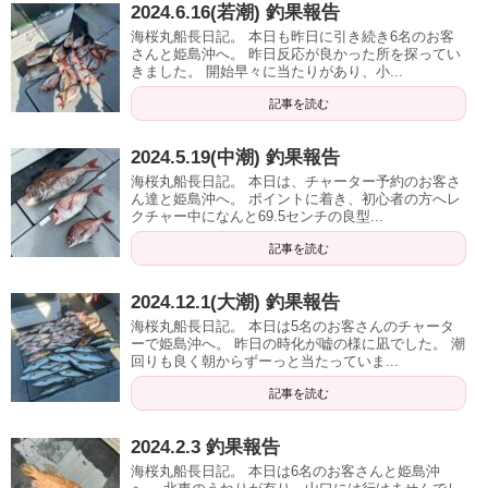
2024.6.16(若潮) 釣果報告
海桜丸船長日記。 本日も昨日に引き続き6名のお客
さんと姫島沖へ。 昨日反応が良かった所を探ってい
きました。 開始早々に当たりがあり、小...
記事を読む
2024.5.19(中潮) 釣果報告
海桜丸船長日記。 本日は、チャーター予約のお客さ
ん達と姫島沖へ。 ポイントに着き、初心者の方へレ
クチャー中になんと69.5センチの良型...
記事を読む
2024.12.1(大潮) 釣果報告
海桜丸船長日記。 本日は5名のお客さんのチャータ
ーで姫島沖へ。 昨日の時化が嘘の様に凪でした。 潮
回りも良く朝からずーっと当たっていま...
記事を読む
2024.2.3 釣果報告
海桜丸船長日記。 本日は6名のお客さんと姫島沖