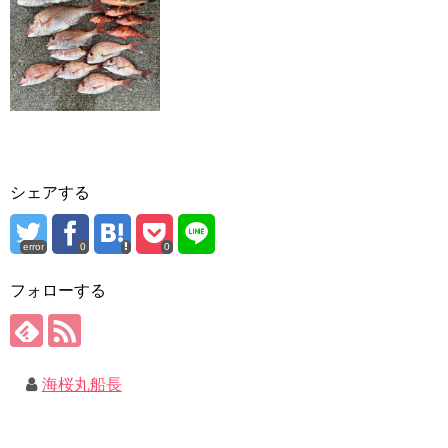
シェアする
error
0
0
フォローする
海桜丸船長