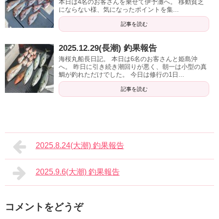
本日は4名のお客さんを乗せて伊予灘へ。 移動貧乏
にならない様、気になったポイントを集...
記事を読む
2025.12.29(長潮) 釣果報告
海桜丸船長日記。 本日は6名のお客さんと姫島沖
へ。 昨日に引き続き潮回りが悪く、朝一は小型の真
鯛が釣れただけでした。 今日は修行の1日...
記事を読む
2025.8.24(大潮) 釣果報告
2025.9.6(大潮) 釣果報告
コメントをどうぞ