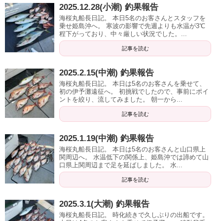
2025.12.28(小潮) 釣果報告
海桜丸船長日記。 本日5名のお客さんとスタッフを
乗せ姫島沖へ。 寒波の影響で先週よりも水温が3℃
程下がっており、中々厳しい状況でした。...
記事を読む
2025.2.15(中潮) 釣果報告
海桜丸船長日記。 本日は5名のお客さんを乗せて、
初の伊予灘遠征へ。 初挑戦でしたので、事前にポイ
ントを絞り、流してみました。 朝一から...
記事を読む
2025.1.19(中潮) 釣果報告
海桜丸船長日記。 本日は5名のお客さんと山口県上
関周辺へ。 水温低下の関係上、姫島沖では諦めて山
口県上関周辺まで足を延ばしました。 水...
記事を読む
2025.3.1(大潮) 釣果報告
海桜丸船長日記。 時化続きで久しぶりの出船です。