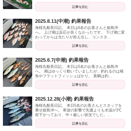
記事を読む
2025.8.11(中潮) 釣果報告
海桜丸船長日記。 本日は6名のお客さんと姫島沖
へ。 上げ潮は反応が良くなかったです。 下げ潮に変
わってからは当たりが拾え出し、コンスタ...
記事を読む
2025.6.7(中潮) 釣果報告
海桜丸船長日記。 本日は5名のお客さんと姫島沖
へ。 潮はゆっくり動いていましたが、釣れるのは根
魚やフラットフィッシュばかり。 真鯛は釣...
記事を読む
2025.12.28(小潮) 釣果報告
海桜丸船長日記。 本日5名のお客さんとスタッフを
乗せ姫島沖へ。 寒波の影響で先週よりも水温が3℃
程下がっており、中々厳しい状況でした。...
記事を読む