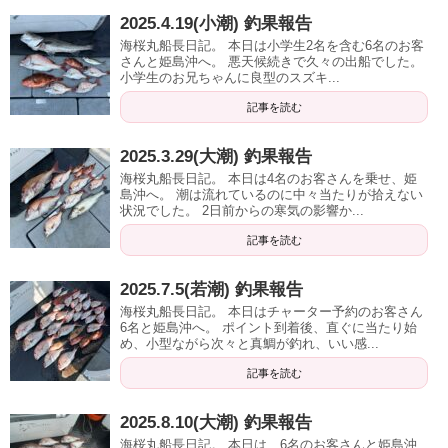
2025.4.19(小潮) 釣果報告
海桜丸船長日記。 本日は小学生2名を含む6名のお客
さんと姫島沖へ。 悪天候続きで久々の出船でした。
小学生のお兄ちゃんに良型のスズキ...
記事を読む
2025.3.29(大潮) 釣果報告
海桜丸船長日記。 本日は4名のお客さんを乗せ、姫
島沖へ。 潮は流れているのに中々当たりが拾えない
状況でした。 2日前からの寒気の影響か...
記事を読む
2025.7.5(若潮) 釣果報告
海桜丸船長日記。 本日はチャーター予約のお客さん
6名と姫島沖へ。 ポイント到着後、直ぐに当たり始
め、小型ながら次々と真鯛が釣れ、いい感...
記事を読む
2025.8.10(大潮) 釣果報告
海桜丸船長日記。 本日は、6名のお客さんと姫島沖