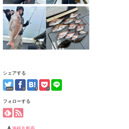
シェアする
error
0
0
フォローする
海桜丸船長