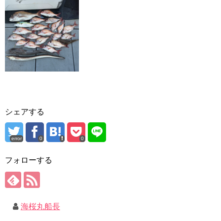
シェアする
error
0
0
フォローする
海桜丸船長