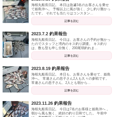
海桜丸船長日記。 本日は急遽3名のお客さんを乗せ
て姫島沖へ。 予報以上に風が強く、少し釣り難かっ
たです。 それでも当たりはコンスタン...
記事を読む
2023.7.2 釣果報告
海桜丸船長日記。 今日は、お客さんの予約が無かっ
たのでスタッフと湾内のキス釣り調査。 キス釣り
は、数も型も申し分無く、200尾弱釣れま...
記事を読む
2023.8.19 釣果報告
海桜丸船長日記。 本日も、お客さんを乗せて、姫島
沖へ。 常連さんの息子さん2人も久々の参戦です。
常連さんの息子さん、2人とも朝から...
記事を読む
2023.11.26 釣果報告
海桜丸船長日記。 今日は7名のお客様と姫島沖へ 。
朝から風も無く、絶好の釣り日和でした。 午前中