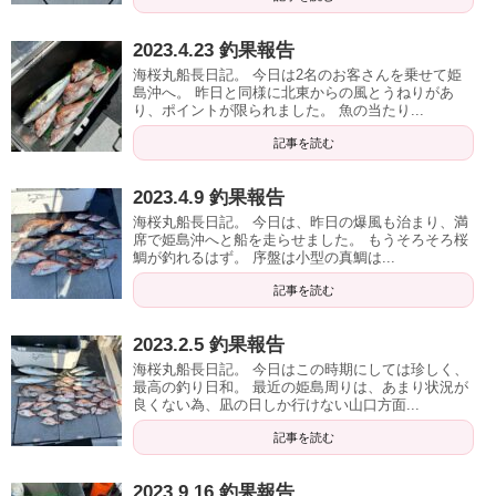
2023.4.23 釣果報告
海桜丸船長日記。 今日は2名のお客さんを乗せて姫
島沖へ。 昨日と同様に北東からの風とうねりがあ
り、ポイントが限られました。 魚の当たり...
記事を読む
2023.4.9 釣果報告
海桜丸船長日記。 今日は、昨日の爆風も治まり、満
席で姫島沖へと船を走らせました。 もうそろそろ桜
鯛が釣れるはず。 序盤は小型の真鯛は...
記事を読む
2023.2.5 釣果報告
海桜丸船長日記。 今日はこの時期にしては珍しく、
最高の釣り日和。 最近の姫島周りは、あまり状況が
良くない為、凪の日しか行けない山口方面...
記事を読む
2023.9.16 釣果報告