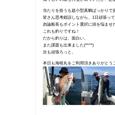
当たりを拾うも超小型真鯛ばっかりで
皆さん思考錯誤しながら、1日頑張っ
勿論船長もポイント選択に頭を悩ませ
これも釣りですね！
だから釣りは、面白い。
また課題も出来ました(*^^*)
次も頑張ろっと。
本日も海桜丸をご利用頂きありがとう