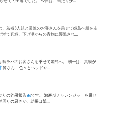
らせての出港でした。 今日は、当たりが...
は、若者3人組と常連のお客さんを乗せて姫島へ船を走
げ潮で真鯛、下げ潮からの青物に襲撃され...
は鯛ラバのお客さんを乗せて姫島へ。 朝一は、真鯛が
皆さん、色々とヘッドや...
ぶりの釣果報告
です。 激寒期チャレンジャーを乗せ
周りの悪さか、結果は撃...