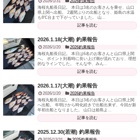
2026/1/31
2026釣果報告
海桜丸船長日記。 本日は3名のお客さんを乗せ、山口
県上関へ出船。 2週間ぶりの出船となり、姫島の水温
も8℃台まで下がっていました。 山...
記事を読む
2026.1.18(大潮) 釣果報告
2026/1/20
2026釣果報告
海桜丸船長日記。 本日は6名のお客さんと山口県上関
へ。 ポイント到着時に良い上げ潮が流れており、理想
的なラインでした。 そんな中、みん...
記事を読む
2026.1.17(大潮) 釣果報告
2026/1/20
2026釣果報告
海桜丸船長日記。 本日は3名のお客さんと山口県上関
へ出船。 年明けから時化続きで出船出来ず、今回が新
年初出船となりました。 山口は姫島よ...
記事を読む
2025.12.30(若潮) 釣果報告
2025/12/31
2025釣果報告