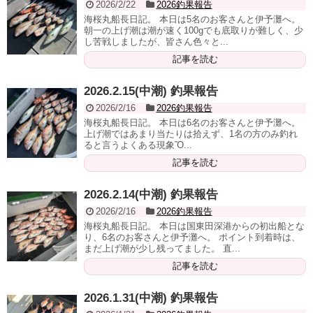
2026/2/22
2026釣果報告
海桜丸船長日記。 本日は5名のお客さんと伊予灘へ。
朝一の上げ潮は潮が速く100gでも底取りが難しく、少
し苦戦しましたが、皆さん色々と...
記事を読む
2026.2.15(中潮) 釣果報告
2026/2/16
2026釣果報告
海桜丸船長日記。 本日は6名のお客さんと伊予灘へ。
上げ潮ではあまり当たりは拾えず、1名の方のみ釣れ
ると言うよくある現象Ὂ...
記事を読む
2026.2.14(中潮) 釣果報告
2026/2/16
2026釣果報告
海桜丸船長日記。 本日は国東田深港からの初出船とな
り、6名のお客さんと伊予灘へ。 ポイント到着時は、
まだ上げ潮が少し残ってました。 直...
記事を読む
2026.1.31(中潮) 釣果報告