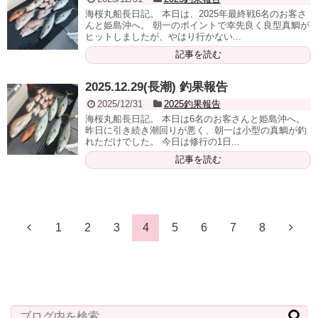
海桜丸船長日記。 本日は、2025年最終戦6名のお客さ
んと姫島沖へ。 朝一のポイントで幸先良く良型真鯛が
ヒットしましたが、やはり行かない...
記事を読む
2025.12.29(長潮) 釣果報告
2025/12/31
2025釣果報告
海桜丸船長日記。 本日は6名のお客さんと姫島沖へ。
昨日に引き続き潮回りが悪く、朝一は小型の真鯛が釣
れただけでした。 今日は修行の1日...
記事を読む
1
2
3
4
5
6
7
8