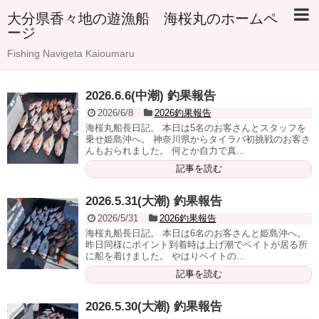
大分県香々地の遊漁船 海桜丸のホームペ
ージ
Fishing Navigeta Kaioumaru
2026.6.6(中潮) 釣果報告
2026/6/8
2026釣果報告
海桜丸船長日記。 本日は5名のお客さんとスタッフを
乗せ姫島沖へ。 神奈川県からタイラバ初挑戦のお客さ
んもおられました。 何とか自力で真...
記事を読む
2026.5.31(大潮) 釣果報告
2026/5/31
2026釣果報告
海桜丸船長日記。 本日は6名のお客さんと姫島沖へ。
昨日同様にポイント到着時は上げ潮でベイトが居る所
に船を着けました。 やはりベイトの...
記事を読む
2026.5.30(大潮) 釣果報告