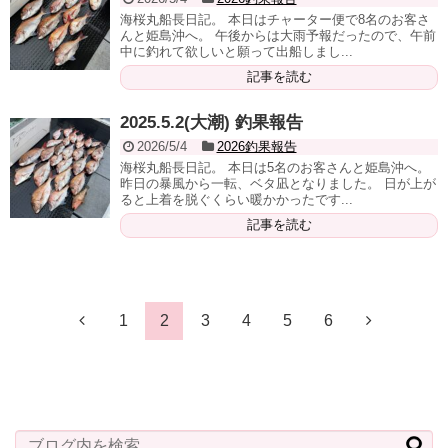
海桜丸船長日記。 本日はチャーター便で8名のお客さ
んと姫島沖へ。 午後からは大雨予報だったので、午前
中に釣れて欲しいと願って出船しまし...
記事を読む
2025.5.2(大潮) 釣果報告
2026/5/4
2026釣果報告
海桜丸船長日記。 本日は5名のお客さんと姫島沖へ。
昨日の暴風から一転、ベタ凪となりました。 日が上が
ると上着を脱ぐくらい暖かかったです...
記事を読む
1
2
3
4
5
6