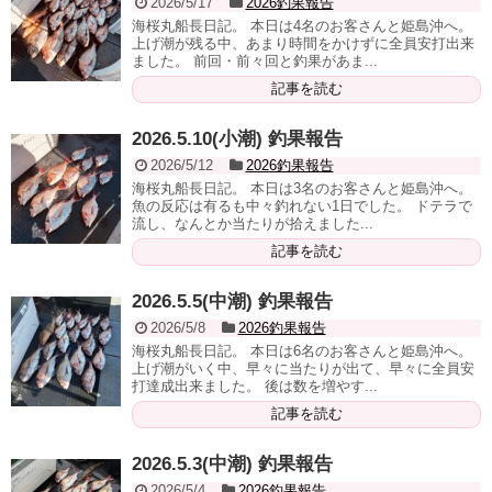
2026/5/17
2026釣果報告
海桜丸船長日記。 本日は4名のお客さんと姫島沖へ。
上げ潮が残る中、あまり時間をかけずに全員安打出来
ました。 前回・前々回と釣果があま...
記事を読む
2026.5.10(小潮) 釣果報告
2026/5/12
2026釣果報告
海桜丸船長日記。 本日は3名のお客さんと姫島沖へ。
魚の反応は有るも中々釣れない1日でした。 ドテラで
流し、なんとか当たりが拾えました...
記事を読む
2026.5.5(中潮) 釣果報告
2026/5/8
2026釣果報告
海桜丸船長日記。 本日は6名のお客さんと姫島沖へ。
上げ潮がいく中、早々に当たりが出て、早々に全員安
打達成出来ました。 後は数を増やす...
記事を読む
2026.5.3(中潮) 釣果報告
2026/5/4
2026釣果報告