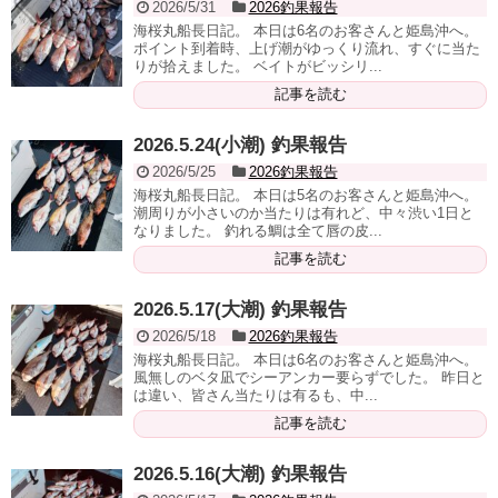
2026/5/31
2026釣果報告
海桜丸船長日記。 本日は6名のお客さんと姫島沖へ。
ポイント到着時、上げ潮がゆっくり流れ、すぐに当た
りが拾えました。 ベイトがビッシリ...
記事を読む
2026.5.24(小潮) 釣果報告
2026/5/25
2026釣果報告
海桜丸船長日記。 本日は5名のお客さんと姫島沖へ。
潮周りが小さいのか当たりは有れど、中々渋い1日と
なりました。 釣れる鯛は全て唇の皮...
記事を読む
2026.5.17(大潮) 釣果報告
2026/5/18
2026釣果報告
海桜丸船長日記。 本日は6名のお客さんと姫島沖へ。
風無しのベタ凪でシーアンカー要らずでした。 昨日と
は違い、皆さん当たりは有るも、中...
記事を読む
2026.5.16(大潮) 釣果報告