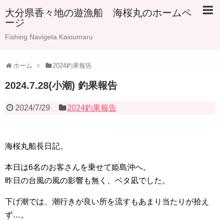
大分県香々地の遊漁船 海桜丸のホームペ
ージ
Fishing Navigeta Kaioumaru
ホーム
2024釣果報告
2024.7.28(小潮) 釣果報告
2024/7/29
2024釣果報告
海桜丸船長日記。
本日は6名のお客さんを乗せて姫島沖へ。
昨日の台風の風の影響も無く、ベタ凪でした。
下げ潮では、潮行きが良い所を流すもあまり当たりが拾え
ず…。