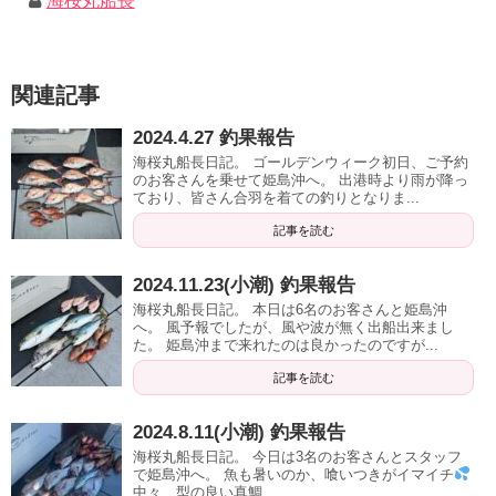
海桜丸船長
関連記事
2024.4.27 釣果報告
海桜丸船長日記。 ゴールデンウィーク初日、ご予約
のお客さんを乗せて姫島沖へ。 出港時より雨が降っ
ており、皆さん合羽を着ての釣りとなりま...
記事を読む
2024.11.23(小潮) 釣果報告
海桜丸船長日記。 本日は6名のお客さんと姫島沖
へ。 風予報でしたが、風や波が無く出船出来まし
た。 姫島沖まで来れたのは良かったのですが...
記事を読む
2024.8.11(小潮) 釣果報告
海桜丸船長日記。 今日は3名のお客さんとスタッフ
で姫島沖へ。 魚も暑いのか、喰いつきがイマイチ
中々、型の良い真鯛...