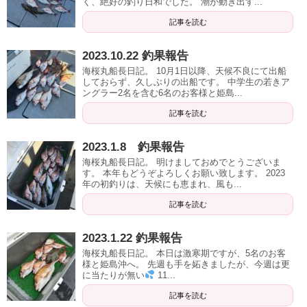
く、絶好の釣り日和でした。 潮が動き出す...
記事を読む
2023.10.22 釣果報告
海桜丸船長日記。 10月1日以降、天候不良にて出船
しておらず、久しぶりの出船です。 中学生の若きア
ングラー2名を含む6名のお客様と姫島...
記事を読む
2023.1.8 釣果報告
海桜丸船長日記。 明けましておめでとうございま
す。 本年もどうぞよろしくお願い致します。 2023
年の初釣りは、天候にも恵まれ、風も...
記事を読む
2023.1.22 釣果報告
海桜丸船長日記。 本日は激寒期ですが、5名のお客
様と姫島沖へ。 先週も手を妬きましたが、今週は更
に当たりが無い
11...
記事を読む