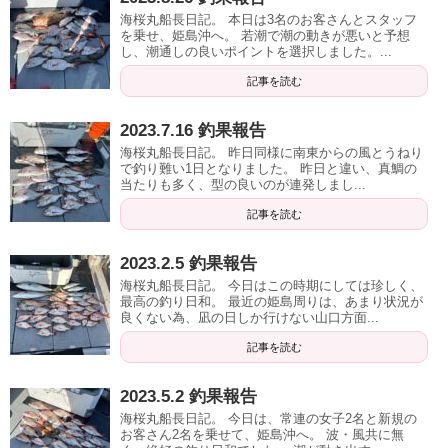
海桜丸船長日記。 本日は3名のお客さんとスタッフ
を乗せ、姫島沖へ。 若潮で潮の動きが悪いと予想
し、潮通しの良いポイントを選択しました。...
記事を読む
2023.7.16 釣果報告
海桜丸船長日記。 昨日同様に南東からの風とうねり
で釣り難い1日となりました。 昨日と違い、真鯛の
当たりも多く、型の良いのが連発しまし...
記事を読む
2023.2.5 釣果報告
海桜丸船長日記。 今日はこの時期にしては珍しく、
最高の釣り日和。 最近の姫島周りは、あまり状況が
良くない為、凪の日しか行けない山口方面...
記事を読む
2023.5.2 釣果報告
海桜丸船長日記。 今日は、常連の女子2名と新規の
お客さん2名を乗せて、姫島沖へ。 波・風共に無