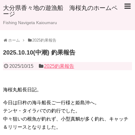
大分県香々地の遊漁船 海桜丸のホームペ
ージ
Fishing Navigeta Kaioumaru
ホーム
2025釣果報告
2025.10.10(中潮) 釣果報告
2025/10/15
2025釣果報告
海桜丸船長日記。
今日は臼杵の海斗船長ご一行様と姫島沖へ。
テンヤ・タイラバでの釣行でした。
中々狙いの根魚が釣れず、小型真鯛が多く釣れ、キャッチ
＆リリースとなりました。