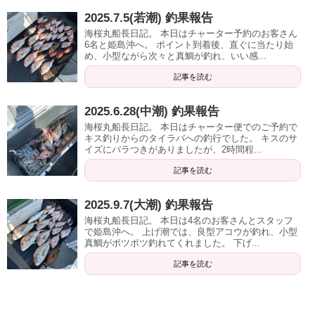
2025.7.5(若潮) 釣果報告
海桜丸船長日記。 本日はチャーター予約のお客さん
6名と姫島沖へ。 ポイント到着後、直ぐに当たり始
め、小型ながら次々と真鯛が釣れ、いい感...
記事を読む
2025.6.28(中潮) 釣果報告
海桜丸船長日記。 本日はチャーター便でのご予約で
キス釣りからのタイラバへの釣行でした。 キスのサ
イズにバラつきがありましたが、2時間程...
記事を読む
2025.9.7(大潮) 釣果報告
海桜丸船長日記。 本日は4名のお客さんとスタッフ
で姫島沖へ。 上げ潮では、良型アコウが釣れ、小型
真鯛がポツポツ釣れてくれました。 下げ...
記事を読む