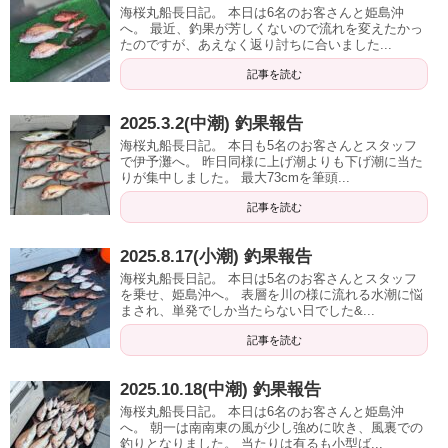
海桜丸船長日記。 本日は6名のお客さんと姫島沖
へ。 最近、釣果が芳しくないので流れを変えたかっ
たのですが、あえなく返り討ちに合いました...
記事を読む
2025.3.2(中潮) 釣果報告
海桜丸船長日記。 本日も5名のお客さんとスタッフ
で伊予灘へ。 昨日同様に上げ潮よりも下げ潮に当た
りが集中しました。 最大73cmを筆頭...
記事を読む
2025.8.17(小潮) 釣果報告
海桜丸船長日記。 本日は5名のお客さんとスタッフ
を乗せ、姫島沖へ。 表層を川の様に流れる水潮に悩
まされ、単発でしか当たらない日でした&...
記事を読む
2025.10.18(中潮) 釣果報告
海桜丸船長日記。 本日は6名のお客さんと姫島沖
へ。 朝一は南南東の風が少し強めに吹き、風裏での
釣りとなりました。 当たりは有るも小型ば...