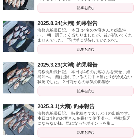
記事を読む
2025.8.24(大潮) 釣果報告
海桜丸船長日記。 本日は4名のお客さんと姫島沖
へ。 朝一調子よく当たりましたが、後が続いてくれ
ませんでした。 下げ潮に期待していたので...
記事を読む
2025.3.29(大潮) 釣果報告
海桜丸船長日記。 本日は4名のお客さんを乗せ、姫
島沖へ。 潮は流れているのに中々当たりが拾えない
状況でした。 2日前からの寒気の影響か...
記事を読む
2025.3.1(大潮) 釣果報告
海桜丸船長日記。 時化続きで久しぶりの出船です。
本日は4名のお客さんを乗せて伊予灘へ。 移動貧乏
にならない様、気になったポイントを集...
記事を読む